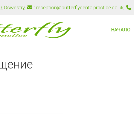
PQ, Oswestry
,
: reception@butterflydentalpractice.co.uk
,
НАЧАЛО
щение