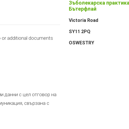
Зъболекарска практик
Бътерфлай
Victoria Road
SY11 2PQ
o or additional documents
OSWESTRY
и данни с цел отговор на
муникация, свързана с