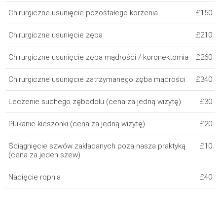
Chirurgiczne usunięcie pozostałego korzenia
£150
Chirurgiczne usunięcie zęba
£210
Chirurgiczne usunięcie zęba mądrości / koronektomia
£260
Chirurgiczne usunięcie zatrzymanego zęba mądrości
£340
Leczenie suchego zębodołu (cena za jedną wizytę)
£30
Płukanie kieszonki (cena za jedną wizytę)
£20
Ściągnięcie szwów zakładanych poza nasza praktyką
£10
(cena za jeden szew)
Nacięcie ropnia
£40