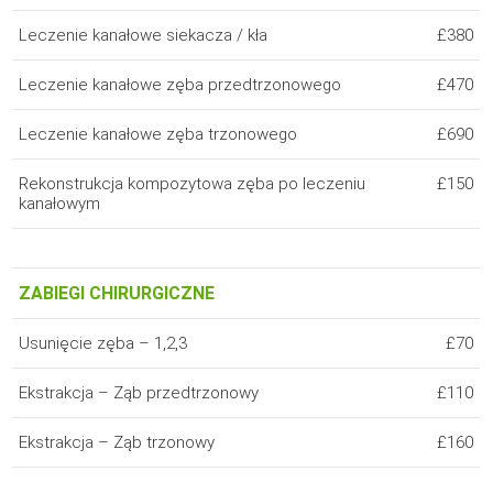
Leczenie kanałowe siekacza / kła
£380
Leczenie kanałowe zęba przedtrzonowego
£470
Leczenie kanałowe zęba trzonowego
£690
Rekonstrukcja kompozytowa zęba po leczeniu
£150
kanałowym
ZABIEGI CHIRURGICZNE
Usunięcie zęba – 1,2,3
£70
Ekstrakcja – Ząb przedtrzonowy
£110
Ekstrakcja – Ząb trzonowy
£160