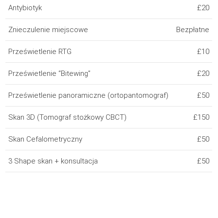
Antybiotyk
£20
Znieczulenie miejscowe
Bezpłatne
Prześwietlenie RTG
£10
Prześwietlenie “Bitewing”
£20
Prześwietlenie panoramiczne (ortopantomograf)
£50
Skan 3D (Tomograf stożkowy CBCT)
£150
Skan Cefalometryczny
£50
3 Shape skan + konsultacja
£50