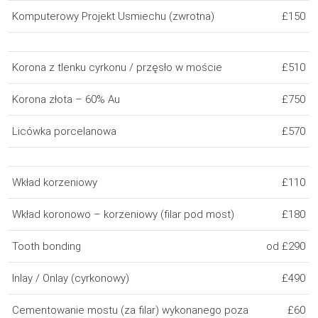
Komputerowy Projekt Usmiechu (zwrotna)
£150
Korona z tlenku cyrkonu / przęsło w moście
£510
Korona złota – 60% Au
£750
Licówka porcelanowa
£570
Wkład korzeniowy
£110
Wkład koronowo – korzeniowy (filar pod most)
£180
Tooth bonding
od £290
Inlay / Onlay (cyrkonowy)
£490
Cementowanie mostu (za filar) wykonanego poza
£60