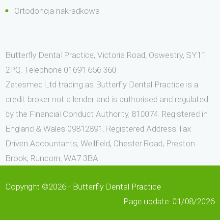
Ortodoncja nakładkowa
Butterfly Dental Practice, Victoria Road, Oswestry, SY11
2PQ. Telephone 01691 656 360.
Zetesmed Ltd trading as Butterfly Dental Practice is a
credit broker not a lender and is authorised and regulated
by the Financial Conduct Authority, 810074. Registered in
England & Wales 09812891. Registered Address:Tax
Driven Accountants, Wellfield, Chester Road, Preston
Brook, Runcorn, WA7 3BA
Copyright ©2026 - Butterfly Dental Practice
Page update: 01/08/2026