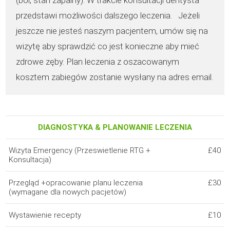
(ból, stan zapalny). W trakcie konsultacji dentysta
przedstawi możliwości dalszego leczenia. Jeżeli
jeszcze nie jesteś naszym pacjentem, umów się na
wizytę aby sprawdzić co jest konieczne aby mieć
zdrowe zęby. Plan leczenia z oszacowanym
kosztem zabiegów zostanie wysłany na adres email.
DIAGNOSTYKA & PLANOWANIE LECZENIA
Wizyta Emergency (Przeswietlenie RTG +
£40
Konsultacja)
Przegląd +opracowanie planu leczenia
£30
(wymagane dla nowych pacjetów)
Wystawienie recepty
£10